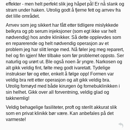
effekter - men helt perfekt slik jeg håpet på! Er nå slank og
stram under haken. Utrolig godt å fjerne fett og arrvev fra
det lille området.
Arrvev som jeg sikkert har fått etter tidligere mislykkede
belkyra og pb serum injeksjoner (som egt ikke var helt
nødvendig) hos andre klinikker. Så dette opplevdes som
en reparerende og helt nødvendig operasjon av et
problem jeg har slitt lenge med. Nå føler jeg meg reparert,
hel og fin igjen! Mer tilbake som før problemet oppsto. Ser
naturlig og urørt ut. Ble også noen år yngre. Narkosen og
alt gikk veldig fint, følte meg godt ivaretatt. Tydelige
instrukser før og etter, enkelt å følge opp! Formen var
veldig bra rett etter operasjon og alt gikk veldig bra.
Utrolig fornøyd med både kirurgen òg fornebuklinikken i
sin helhet. Gikk over all forventning, veldig glad og
takknemlig!
Veldig behagelige fasiliteter, proft og sterilt akkurat slik
som en privat klinikk bør være. Kan anbefales på det
varmeste!