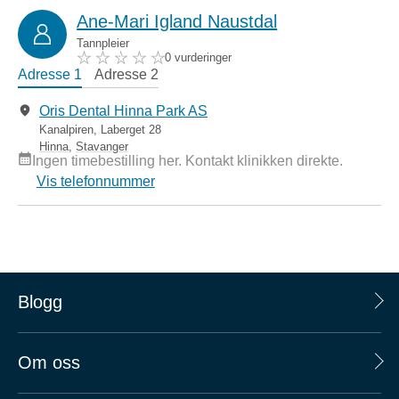
Ane-Mari Igland Naustdal
Tannpleier
0 vurderinger
Adresse 1
Adresse 2
Oris Dental Hinna Park AS
Kanalpiren, Laberget 28
Hinna
,
Stavanger
Ingen timebestilling her. Kontakt klinikken direkte.
Vis telefonnummer
Blogg
Om oss