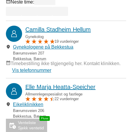
Neste time:
Camilla Stadheim Hellum
Gynekolog
19 vurderinger
Gynekologene på Bekkestua
Bærumsveien 207
Bekkestua
,
Bærum
Timebestilling ikke tilgjengelig her. Kontakt klinikken.
Vis telefonnummer
Elle Marja Heatta-Speicher
Allmennlegespesialist og fastlege
22 vurderinger
Eikeliklinikken
Bærumsveien 206
Bekkestua
,
Bærum
Venteliste
Sjekk ventetid