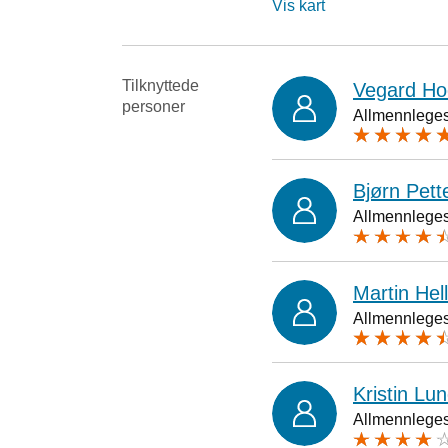
Vis kart
Tilknyttede
Vegard Ho
personer
Allmennlegesp
Bjørn Pet
Allmennlegesp
Martin Hel
Allmennlegesp
Kristin Lu
Allmennlegesp