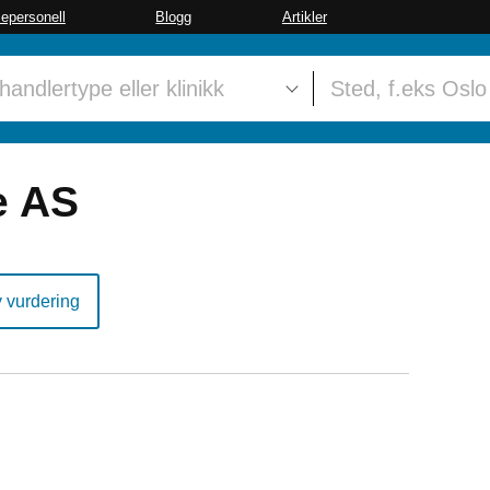
sepersonell
Blogg
Artikler
e AS
y vurdering