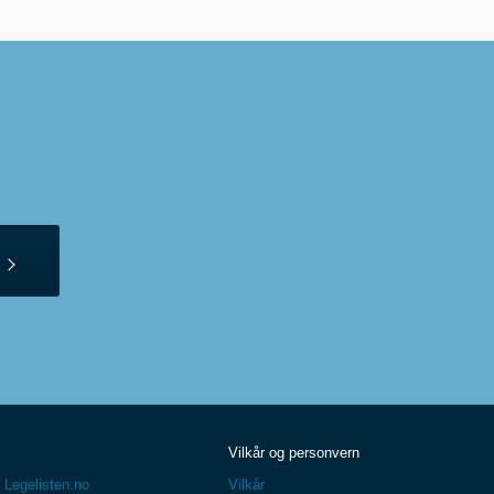
Vilkår og personvern
 Legelisten.no
Vilkår