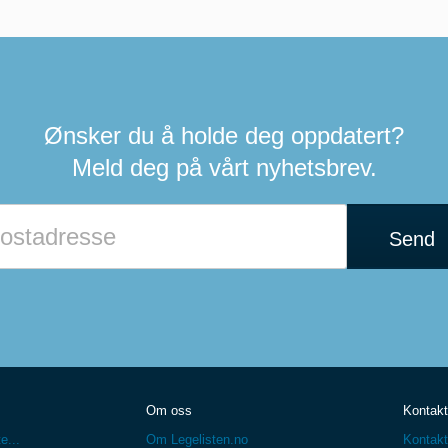
Ønsker du å holde deg oppdatert?
Meld deg på vårt nyhetsbrev.
Hvis
du
Send
er
et
menneske
kan
du
ignorere
dette
feltet
Om oss
Kontakt
e...
Om Legelisten.no
Kontakt