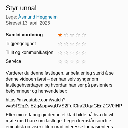
Styr unna!
Lege:
Åsmund Heggheim
Skrevet
13. april 2026
Samlet vurdering
Tilgjengelighet
Tillit og kommunikasjon
Service
Vurderer du denne fastlegen, anbefaler jeg sterkt å se
denne videoen først – der han selv synger om
fastlegehverdagen og hvordan han ser på pasienters
bekymringer og henvendelser:
https://m.youtube.com/watch?
v=u5R2qZsiEZg&pp=ygUVS2FuIGlra2UgaGEgZGV0IHPD
Etter min erfaring gir denne et klart bilde på hva du vil
møte med han som fastlege. Legen fremstår som lite
empatisk og viser i liten grad interesse for pasientens