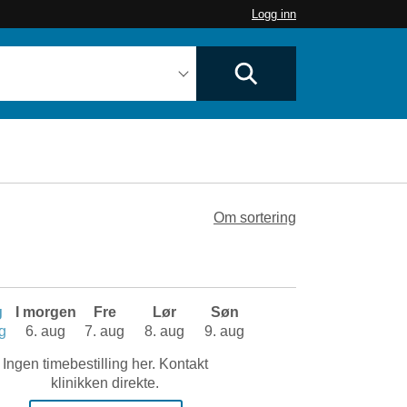
Logg inn
Om sortering
g
I morgen
Fre
Lør
Søn
g
6. aug
7. aug
8. aug
9. aug
Ingen timebestilling her. Kontakt
klinikken direkte.