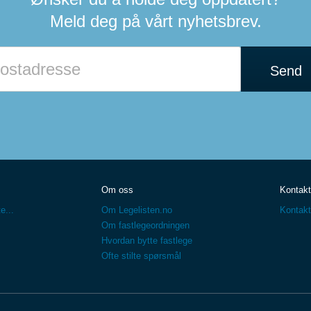
Meld deg på vårt nyhetsbrev.
Send
Om oss
Kontakt
e...
Om Legelisten.no
Kontakt
Om fastlegeordningen
Hvordan bytte fastlege
Ofte stilte spørsmål