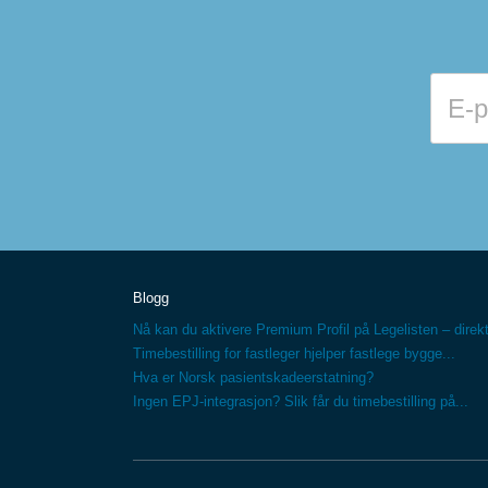
Blogg
Nå kan du aktivere Premium Profil på Legelisten – direkt
Timebestilling for fastleger hjelper fastlege bygge...
Hva er Norsk pasientskadeerstatning?
Ingen EPJ-integrasjon? Slik får du timebestilling på...