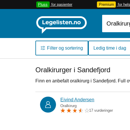
Pluss
for pasienter
Premium
for hel
Filter og sortering
Ledig time i dag
Oralkirurger i Sandefjord
Finn en anbefalt oralkirurg i Sandefjord. Full 
Eivind Andersen
Oralkirurg
17 vurderinger