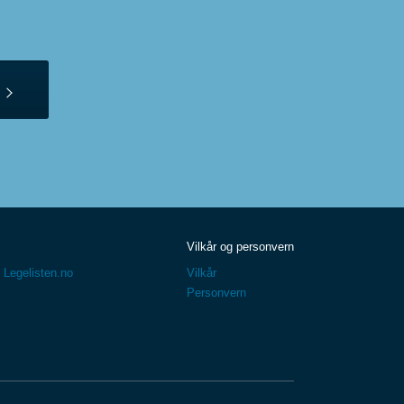
Vilkår og personvern
 Legelisten.no
Vilkår
Personvern