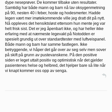
dype neseprøver. De kommer tilbake uten resultater.
Samtidig har både mann og barn nå lav oksygenmetning
på 90, nesten 40 i feber, hoste og hodesmerter. Hadde
legen vært mer imøtekommende ville jeg dratt dit på nytt.
Nå oppleves det hensiktsløst ettersom hun mente jeg var
helt frisk sist. Det er jeg åpenbart ikke, og har heller ikke
erfaring med at nærmeste legevakt på Notodden er
spesielt grundig ut over standardtester med luftveispanel.
Både mann og barn har samme fastlegen. Ikke
betryggende, vi håper det går over av seg selv men sover
på skift på grunn av pustevanskene. På den positive
siden er leget uttalt positiv og optimistisk når det gjelder
pasientenes helse og helbred, det hjelper bare så lite når
vi knapt kommer oss opp av senga.