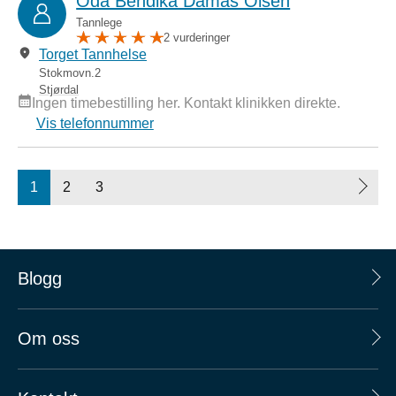
Oda Bendika Damås Olsen
Tannlege
2 vurderinger
Torget Tannhelse
Stokmovn.2
Stjørdal
Ingen timebestilling her. Kontakt klinikken direkte.
Vis telefonnummer
1
2
3
Blogg
Om oss