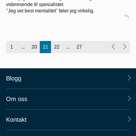
videresende til spesialister.
"Jeg vet best mentalitet" føler jeg virkelig.
1
...
20
21
22
...
27
Blogg
Om oss
Kontakt