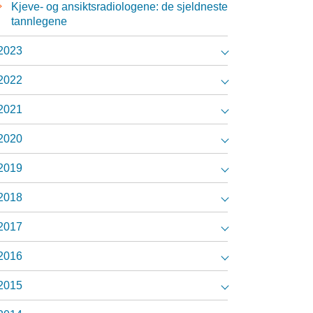
Kjeve- og ansiktsradiologene: de sjeldneste
tannlegene
2023
2022
2021
2020
2019
2018
2017
2016
2015