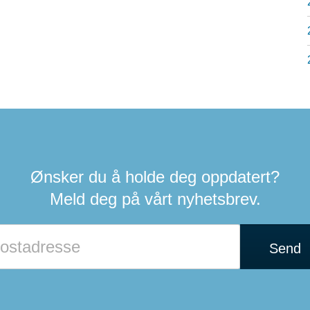
Ønsker du å holde deg oppdatert?
Meld deg på vårt nyhetsbrev.
Hvis
du
Send
er
et
menneske
kan
du