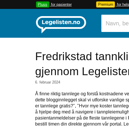
Pluss
for pasienter
Premium
for hel
Fredrikstad tannkli
gjennom Legeliste
6. februar 2024
Å finne riktig tannlege og forstå kostnadene 
dette blogginnlegget skal vi utforske vanlige
er tannlege gratis?", "Hvor mye koster tannlege
å hjelpe deg med å navigere i tannpleiemulighe
pasientanmeldelser på de fleste tannlegene i 
bestill timen din direkte gjennom vår portal. Leg