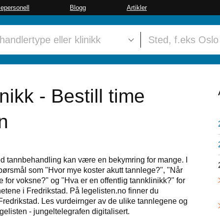
sepersonell
Blogg
Artikler
nikk - Bestill time
n
ved tannbehandling kan være en bekymring for mange. I
 spørsmål som "Hvor mye koster akutt tannlege?", "Når
 for voksne?" og "Hva er en offentlig tannklinikk?" for
tene i Fredrikstad. På legelisten.no finner du
Fredrikstad. Les vurdeirnger av de ulike tannlegene og
elisten - jungeltelegrafen digitalisert.