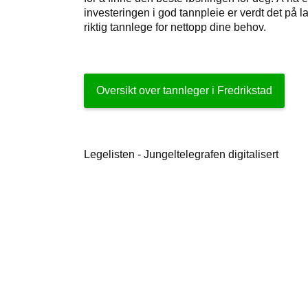
investeringen i god tannpleie er verdt det på l
riktig tannlege for nettopp dine behov.
Oversikt over tannleger i Fredrikstad
Legelisten - Jungeltelegrafen digitalisert