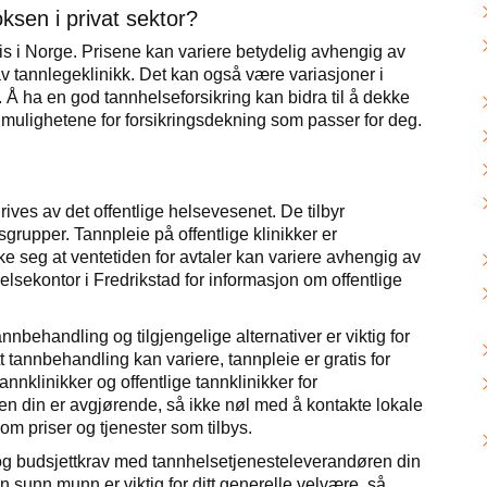
ksen i privat sektor?
s i Norge. Prisene kan variere betydelig avhengig av
v tannlegeklinikk. Det kan også være variasjoner i
. Å ha en god tannhelseforsikring kan bidra til å dekke
mulighetene for forsikringsdekning som passer for deg.
rives av det offentlige helsevesenet. De tilbyr
rsgrupper. Tannpleie på offentlige klinikker er
rke seg at ventetiden for avtaler kan variere avhengig av
helsekontor i Fredrikstad for informasjon om offentlige
behandling og tilgjengelige alternativer er viktig for
 tannbehandling kan variere, tannpleie er gratis for
nnklinikker og offentlige tannklinikker for
en din er avgjørende, så ikke nøl med å kontakte lokale
 om priser og tjenester som tilbys.
 og budsjettkrav med tannhelsetjenesteleverandøren din
n sunn munn er viktig for ditt generelle velvære, så