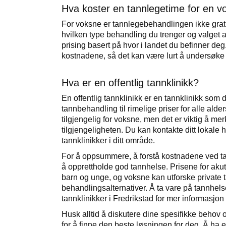
Hva koster en tannlegetime for en vo
For voksne er tannlegebehandlingen ikke grati
hvilken type behandling du trenger og valget a
prising basert på hvor i landet du befinner deg
kostnadene, så det kan være lurt å undersøke 
Hva er en offentlig tannklinikk?
En offentlig tannklinikk er en tannklinikk som d
tannbehandling til rimelige priser for alle alde
tilgjengelig for voksne, men det er viktig å me
tilgjengeligheten. Du kan kontakte ditt lokale 
tannklinikker i ditt område.
For å oppsummere, å forstå kostnadene ved tann
å opprettholde god tannhelse. Prisene for akutt
barn og unge, og voksne kan utforske private ta
behandlingsalternativer. Å ta vare på tannhels
tannklinikker i Fredrikstad for mer informasjon
Husk alltid å diskutere dine spesifikke behov
for å finne den beste løsningen for deg. Å ha e