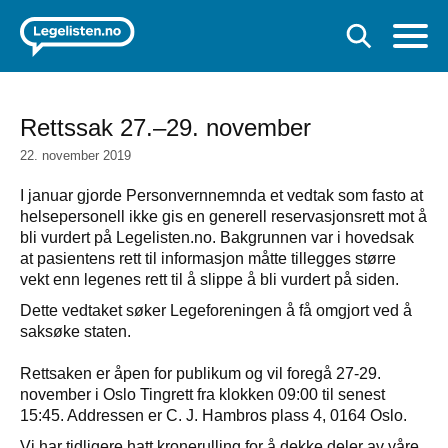
Rettssak 27.–29. november
22. november 2019
I januar gjorde Personvernnemnda et vedtak som fasto at
helsepersonell ikke gis en generell reservasjonsrett mot å
bli vurdert på Legelisten.no. Bakgrunnen var i hovedsak
at pasientens rett til informasjon måtte tillegges større
vekt enn legenes rett til å slippe å bli vurdert på siden.
Dette vedtaket søker Legeforeningen å få omgjort ved å
saksøke staten.
Rettsaken er åpen for publikum og vil foregå 27-29.
november i Oslo Tingrett fra klokken 09:00 til senest
15:45. Addressen er C. J. Hambros plass 4, 0164 Oslo.
Vi har tidligere hatt kronerulling for å dekke deler av våre