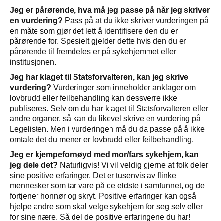
Jeg er pårørende, hva må jeg passe på når jeg skriver
en vurdering?
Pass på at du ikke skriver vurderingen på
en måte som gjør det lett å identifisere den du er
pårørende for. Spesielt gjelder dette hvis den du er
pårørende til fremdeles er på sykehjemmet eller
institusjonen.
Jeg har klaget til Statsforvalteren, kan jeg skrive
vurdering?
Vurderinger som inneholder anklager om
lovbrudd eller feilbehandling kan dessverre ikke
publiseres. Selv om du har klaget til Statsforvalteren eller
andre organer, så kan du likevel skrive en vurdering på
Legelisten. Men i vurderingen må du da passe på å ikke
omtale det du mener er lovbrudd eller feilbehandling.
Jeg er kjempefornøyd med mor/fars sykehjem, kan
jeg dele det?
Naturligvis! Vi vil veldig gjerne at folk deler
sine positive erfaringer. Det er tusenvis av flinke
mennesker som tar vare på de eldste i samfunnet, og de
fortjener honnør og skryt. Positive erfaringer kan også
hjelpe andre som skal velge sykehjem for seg selv eller
for sine nære. Så del de positive erfaringene du har!