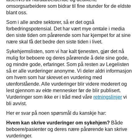
omsorgsarbeidere som bidrar til fine stunder for de eldste
blant oss.
Som i alle andre sektorer, så er det også
forbedringspotensial. Det har vært mye omtale i media
den siste tiden om pårørende som har kjempet for at sine
nære skal få det bedre den siste tiden i livet.
Sykehjemslisten, som vi har kalt tjenesten, gjør det nå
mulig for beboere og deres pårørende å dele sine gode,
og mindre gode, erfaringer. Som på resten av Legelisten
så er alle vurderinger anonyme. Vi deler aldri informasjon
om hvem som har skrevet en vurdering med
utenforstående. Alle vurderinger blir videre moderert og
lest gjennom av ekte mennesker før de blir publisert.
Vurderinger som ikke er i tråd med våre
retningslinjer
vi
bli avvist.
Her er svar på noen spørsmål du kanskje har:
Hvem kan skrive vurderinger om sykehjem?
Både
beboere/pasienter og deres nære pårørende kan skrive
vurderinger.