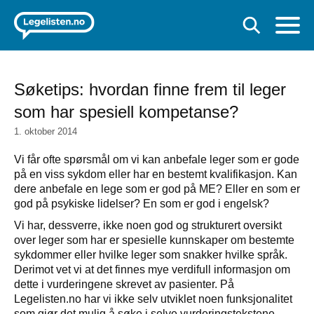
Søketips: hvordan finne frem til leger
som har spesiell kompetanse?
1. oktober 2014
Vi får ofte spørsmål om vi kan anbefale leger som er gode
på en viss sykdom eller har en bestemt kvalifikasjon. Kan
dere anbefale en lege som er god på ME? Eller en som er
god på psykiske lidelser? En som er god i engelsk?
Vi har, dessverre, ikke noen god og strukturert oversikt
over leger som har er spesielle kunnskaper om bestemte
sykdommer eller hvilke leger som snakker hvilke språk.
Derimot vet vi at det finnes mye verdifull informasjon om
dette i vurderingene skrevet av pasienter. På
Legelisten.no har vi ikke selv utviklet noen funksjonalitet
som gjør det mulig å søke i selve vurderingstekstene.