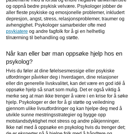
og oppnå bedre psykisk velvære. Psykologer jobber de
aller fleste psykiske og emosjonelle problemer, inkludert
depresjon, angst, stress, relasjonsproblemer, traumer og
avhengighet. Psykologer samarbeider ofte med
psykiatere
og andre fagfolk for å gi en helhetlig
tilnærming til behandling og støtte.
Når kan eller bør man oppsøke hjelp hos en
psykolog?
Hvis du føler at dine følelsesmessige eller psykiske
utfordringer påvirker deg i hverdagen, dine relasjoner
eller din generelle livskvalitet, kan det være en god idé å
oppsøke hjelp så snart som mulig. Det er også viktig å
merke seg at man ikke trenger å være i en krise for å søke
hjelp. Psykologer er der for å gi støtte og veiledning
gjennom ulike livsutfordringer og kan hjelpe deg med å
utvikle sunne mestringsstrategier og bygge opp
motstandsdyktighet mot stress og andre påkjenninger.
Ikke nøl med å oppsøke en psykolog hvis du trenger det;
de er eksperter på å hjelpe folk med å håndtere og